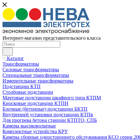
Интернет-магазин представительского класса
Каталог
Трансформаторы
Силовые трансформаторы
Специальные трансформаторы
Измерительные трансформаторы
Подстанции КТП
Столбовые подстанции
Мачтовые подстанции шкафного типа КТПМ
Киосковые подстанции КТПН
Блочные (бетонные) подстанции БКТП
Внутренней установки подстанции КТПв
Для прогрева бетона станции КТПТО, СПБ
Камеры высоковольтные
Комплектные устройства КРУ
Камеры сборные одностороннего обслуживания КСО серии 20