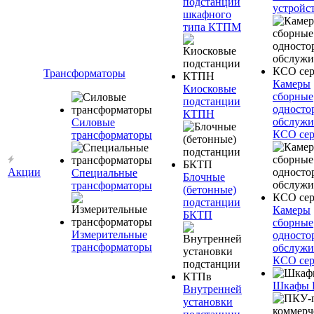
подстанции
устройс
шкафного
типа КТПМ
Трансформаторы
Камеры
Киосковые
сборные
подстанции
односто
КТПН
обслужи
Силовые
КСО сер
трансформаторы
Акции
Специальные
Блочные
трансформаторы
(бетонные)
подстанции
Камеры
БКТП
сборные
Измерительные
односто
трансформаторы
обслужи
КСО сер
Шкафы
Внутренней
установки