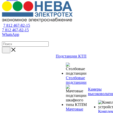
7 812 467-82-15
7 812 467-82-15
WhatsApp
Подстанции КТП
Столбовые
подстанции
Камеры
высоковольтн
Мачтовые
Компле