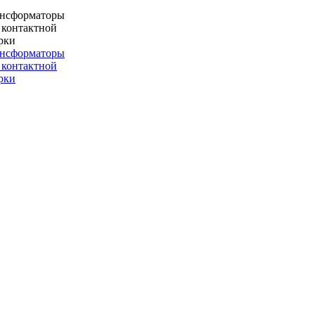
ансформаторы
 контактной
рки