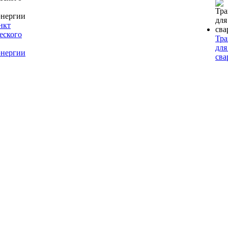
нкт
еского
Тр
для
энергии
сва