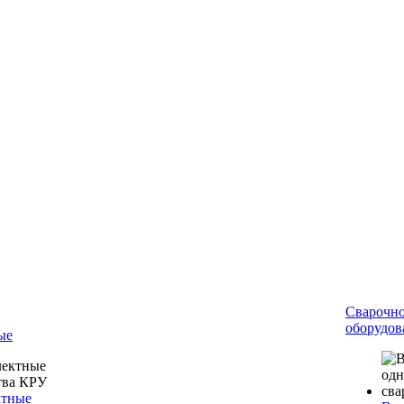
Сварочн
оборудов
ые
ктные