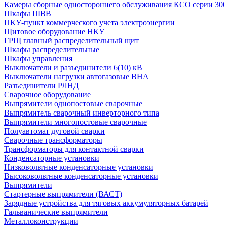
Камеры сборные одностороннего обслуживания КСО серии 30
Шкафы ШВВ
ПКУ-пункт коммерческого учета электроэнергии
Щитовое оборудование НКУ
ГРЩ главный распределительный щит
Шкафы распределительные
Шкафы управления
Выключатели и разъединители 6(10) кВ
Выключатели нагрузки автогазовые ВНА
Разъединители РЛНД
Сварочное оборудование
Выпрямители однопостовые сварочные
Выпрямитель сварочный инверторного типа
Выпрямители многопостовые сварочные
Полуавтомат дуговой сварки
Сварочные трансформаторы
Трансформаторы для контактной сварки
Конденсаторные установки
Низковольтные конденсаторные установки
Высоковольтные конденсаторные установки
Выпрямители
Стартерные выпрямители (ВАСТ)
Зарядные устройства для тяговых аккумуляторных батарей
Гальванические выпрямители
Металлоконструкции