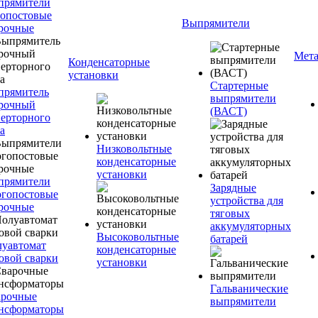
прямители
опостовые
Выпрямители
рочные
Мета
Конденсаторные
установки
Стартерные
прямитель
выпрямители
рочный
(ВАСТ)
ерторного
а
Низковольтные
конденсаторные
установки
прямители
Зарядные
гопостовые
устройства для
рочные
тяговых
аккумуляторных
Высоковольтные
батарей
уавтомат
конденсаторные
овой сварки
установки
Гальванические
арочные
выпрямители
нсформаторы