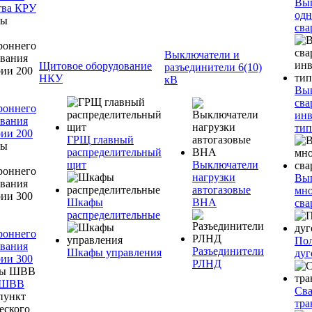
Вы
тва КРУ
одн
сва
Выключатели и
Щитовое оборудование
разъединители 6(10)
НКУ
кВ
Вы
сва
роннего
инв
вания
тип
ии 200
ГРЩ главный
распределительный
щит
Выключатели
нагрузки
Вы
автогазовые
мно
Шкафы
ВНА
сва
распределительные
роннего
Пол
вания
Разъединители
Шкафы управления
дуг
ии 300
РЛНД
 ШВВ
Св
тра