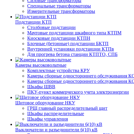
Силовые трансформаторы
Специальные трансформаторы
Измерительные трансформаторы
Подстанции КТП
Столбовые подстанции
Мачтовые подстанции шкафного типа КТПМ
Киосковые подстанции КТПН
Блочные (бетонные) подстанции БКТП
Внутренней установки подстанции КТПв
Для прогрева бетона станции КТПТО, СПБ
Камеры высоковольтные
Комплектные устройства КРУ
Камеры сборные одностороннего обслуживания КС
Камеры сборные одностороннего обслуживания КС
Шкафы ШВВ
ПКУ-пункт коммерческого учета электроэнергии
Щитовое оборудование НКУ
ГРЩ главный распределительный щит
Шкафы распределительные
Шкафы управления
Выключатели и разъединители 6(10) кВ