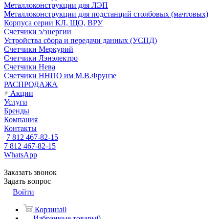
Металлоконструкции для ЛЭП
Металлоконструкции для подстанций столбовых (мачтовых)
Корпуса серии КЛ, ЩО, ВРУ
Счетчики э/энергии
Устройства сбора и передачи данных (УСПД)
Счетчики Меркурий
Счетчики Лэнэлектро
Счетчики Нева
Счетчики ННПО им М.В.Фрунзе
РАСПРОДАЖА
Акции
Услуги
Бренды
Компания
Контакты
7 812 467-82-15
7 812 467-82-15
WhatsApp
Заказать звонок
Задать вопрос
Войти
Корзина
0
Избранные товары
0