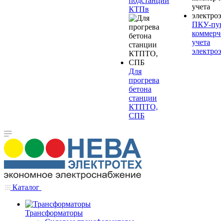
подстанции
КТПв
ПКУ-пу
коммерч
учета
электро
Для
прогрева
бетона
станции
КТПТО,
СПБ
Каталог
Трансформаторы