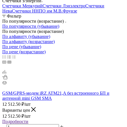
Счетчики э/энергии
Счетчики Меркурий
Счетчики Лэнэлектро
Счетчики
Нева
Счетчики ННПО им М.В.Фрунзе
Фильтр
По популярности (возрастание)
По популярности (убывание)
По популярности (возрастание)
По алфавиту (убывание)
По алфавиту (возрастание)
По цене (убывание)
По цене (возрастание)
GSM/GPRS-модем iRZ ATM21,A без встроенного БП и
антенной mini GSM SMA
12 512.50
₽
/шт
Варианты цен
12 512.50
₽
/шт
Подробности