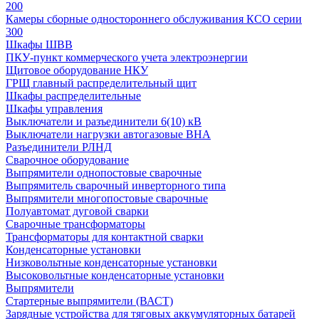
200
Камеры сборные одностороннего обслуживания КСО серии
300
Шкафы ШВВ
ПКУ-пункт коммерческого учета электроэнергии
Щитовое оборудование НКУ
ГРЩ главный распределительный щит
Шкафы распределительные
Шкафы управления
Выключатели и разъединители 6(10) кВ
Выключатели нагрузки автогазовые ВНА
Разъединители РЛНД
Сварочное оборудование
Выпрямители однопостовые сварочные
Выпрямитель сварочный инверторного типа
Выпрямители многопостовые сварочные
Полуавтомат дуговой сварки
Сварочные трансформаторы
Трансформаторы для контактной сварки
Конденсаторные установки
Низковольтные конденсаторные установки
Высоковольтные конденсаторные установки
Выпрямители
Стартерные выпрямители (ВАСТ)
Зарядные устройства для тяговых аккумуляторных батарей