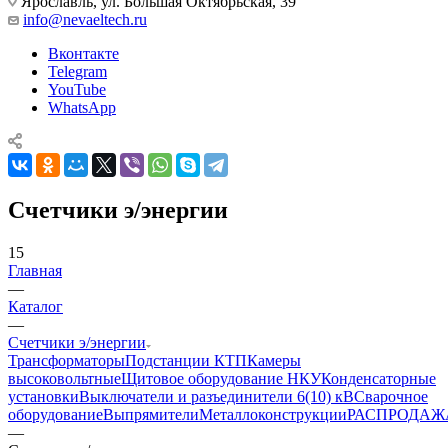
Ярославль, ул. Большая Октябрьская, 39
info@nevaeltech.ru
Вконтакте
Telegram
YouTube
WhatsApp
Счетчики э/энергии
15
Главная
—
Каталог
—
Счетчики э/энергии
Трансформаторы
Подстанции КТП
Камеры
высоковольтные
Щитовое оборудование НКУ
Конденсаторные
установки
Выключатели и разъединители 6(10) кВ
Сварочное
оборудование
Выпрямители
Металлоконструкции
РАСПРОДАЖ
—