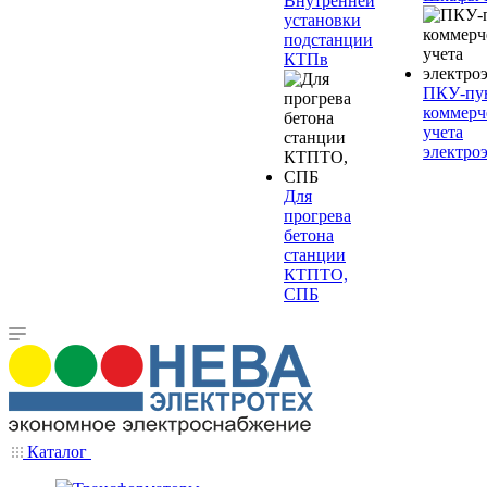
Внутренней
установки
подстанции
КТПв
ПКУ-пу
коммерч
учета
электро
Для
прогрева
бетона
станции
КТПТО,
СПБ
Каталог