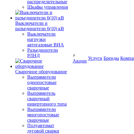
распределительные
Шкафы управления
Выключатели и
разъединители 6(10) кВ
Выключатели
нагрузки
автогазовые ВНА
Разъединители
РЛНД
Услуги
Бренды
Компа
Акции
Сварочное оборудование
Выпрямители
однопостовые
сварочные
Выпрямитель
сварочный
инверторного типа
Выпрямители
многопостовые
сварочные
Полуавтомат
дуговой сварки