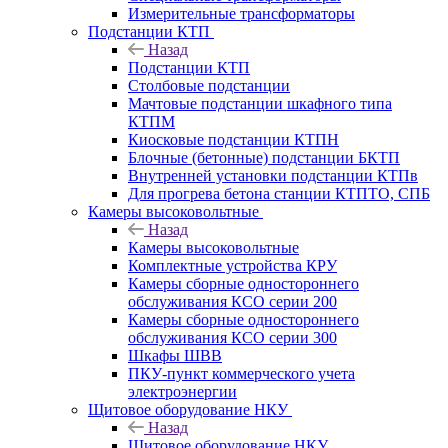
Измерительные трансформаторы
Подстанции КТП
Назад
Подстанции КТП
Столбовые подстанции
Мачтовые подстанции шкафного типа
КТПМ
Киосковые подстанции КТПН
Блочные (бетонные) подстанции БКТП
Внутренней установки подстанции КТПв
Для прогрева бетона станции КТПТО, СПБ
Камеры высоковольтные
Назад
Камеры высоковольтные
Комплектные устройства КРУ
Камеры сборные одностороннего
обслуживания КСО серии 200
Камеры сборные одностороннего
обслуживания КСО серии 300
Шкафы ШВВ
ПКУ-пункт коммерческого учета
электроэнергии
Щитовое оборудование НКУ
Назад
Щитовое оборудование НКУ