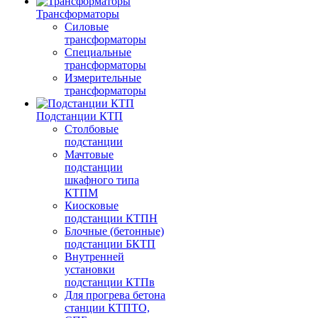
Трансформаторы
Силовые
трансформаторы
Специальные
трансформаторы
Измерительные
трансформаторы
Подстанции КТП
Столбовые
подстанции
Мачтовые
подстанции
шкафного типа
КТПМ
Киосковые
подстанции КТПН
Блочные (бетонные)
подстанции БКТП
Внутренней
установки
подстанции КТПв
Для прогрева бетона
станции КТПТО,