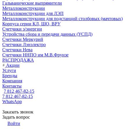
Гальванические выпрямители
Металлоконструкции
Металлоконструкции для ЛЭП
Металлоконструкции для подстанций столбовых (мачтовых)
Корпуса серии КЛ, ЩО, ВРУ
Счетчики э/энергии
Устройства сбора и передачи данных (УСПД)
Счетчики Меркурий
Счетчики Лэнэлектро
Счетчики Нева
Счетчики ННПО им М.В.Фрунзе
РАСПРОДАЖА
Акции
Услуги
Бренды
Компания
Контакты
7 812 467-82-15
7 812 467-82-15
WhatsApp
Заказать звонок
Задать вопрос
Войти