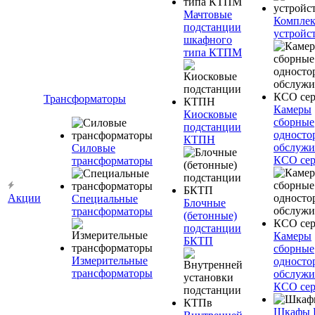
Мачтовые
Компле
подстанции
устройс
шкафного
типа КТПМ
Трансформаторы
Камеры
Киосковые
сборные
подстанции
односто
КТПН
обслужи
Силовые
КСО сер
трансформаторы
Акции
Специальные
Блочные
трансформаторы
(бетонные)
подстанции
Камеры
БКТП
сборные
Измерительные
односто
трансформаторы
обслужи
КСО сер
Шкафы