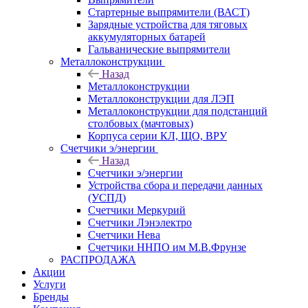
Стартерные выпрямители (ВАСТ)
Зарядные устройства для тяговых
аккумуляторных батарей
Гальванические выпрямители
Металлоконструкции
Назад
Металлоконструкции
Металлоконструкции для ЛЭП
Металлоконструкции для подстанций
столбовых (мачтовых)
Корпуса серии КЛ, ЩО, ВРУ
Счетчики э/энергии
Назад
Счетчики э/энергии
Устройства сбора и передачи данных
(УСПД)
Счетчики Меркурий
Счетчики Лэнэлектро
Счетчики Нева
Счетчики ННПО им М.В.Фрунзе
РАСПРОДАЖА
Акции
Услуги
Бренды