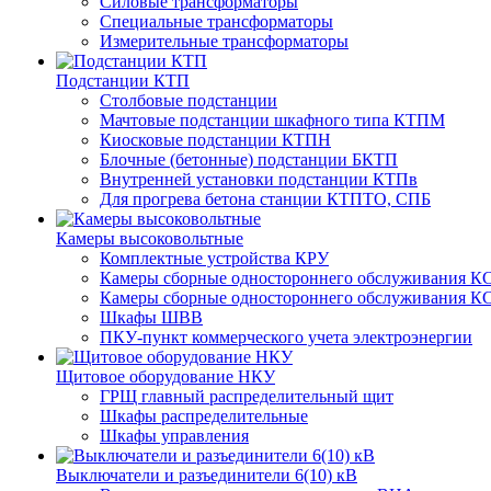
Силовые трансформаторы
Специальные трансформаторы
Измерительные трансформаторы
Подстанции КТП
Столбовые подстанции
Мачтовые подстанции шкафного типа КТПМ
Киосковые подстанции КТПН
Блочные (бетонные) подстанции БКТП
Внутренней установки подстанции КТПв
Для прогрева бетона станции КТПТО, СПБ
Камеры высоковольтные
Комплектные устройства КРУ
Камеры сборные одностороннего обслуживания КС
Камеры сборные одностороннего обслуживания КС
Шкафы ШВВ
ПКУ-пункт коммерческого учета электроэнергии
Щитовое оборудование НКУ
ГРЩ главный распределительный щит
Шкафы распределительные
Шкафы управления
Выключатели и разъединители 6(10) кВ