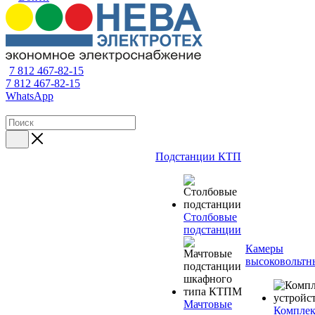
7 812 467-82-15
7 812 467-82-15
WhatsApp
Подстанции КТП
Столбовые
подстанции
Камеры
высоковольтн
Мачтовые
Компле