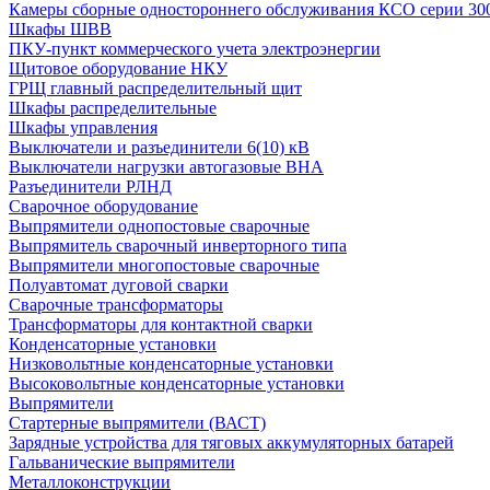
Камеры сборные одностороннего обслуживания КСО серии 30
Шкафы ШВВ
ПКУ-пункт коммерческого учета электроэнергии
Щитовое оборудование НКУ
ГРЩ главный распределительный щит
Шкафы распределительные
Шкафы управления
Выключатели и разъединители 6(10) кВ
Выключатели нагрузки автогазовые ВНА
Разъединители РЛНД
Сварочное оборудование
Выпрямители однопостовые сварочные
Выпрямитель сварочный инверторного типа
Выпрямители многопостовые сварочные
Полуавтомат дуговой сварки
Сварочные трансформаторы
Трансформаторы для контактной сварки
Конденсаторные установки
Низковольтные конденсаторные установки
Высоковольтные конденсаторные установки
Выпрямители
Стартерные выпрямители (ВАСТ)
Зарядные устройства для тяговых аккумуляторных батарей
Гальванические выпрямители
Металлоконструкции