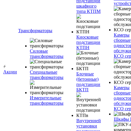
подстанции
устройс
шкафного
типа КТПМ
Трансформаторы
Камеры
Киосковые
сборные
подстанции
односто
КТПН
обслужи
Силовые
КСО сер
трансформаторы
Акции
Специальные
Блочные
трансформаторы
(бетонные)
подстанции
Камеры
БКТП
сборные
Измерительные
односто
трансформаторы
обслужи
КСО сер
Шкафы
Внутренней
установки