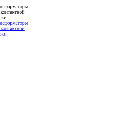
ансформаторы
 контактной
рки