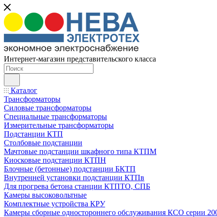
Интернет-магазин представительского класса
Каталог
Трансформаторы
Силовые трансформаторы
Специальные трансформаторы
Измерительные трансформаторы
Подстанции КТП
Столбовые подстанции
Мачтовые подстанции шкафного типа КТПМ
Киосковые подстанции КТПН
Блочные (бетонные) подстанции БКТП
Внутренней установки подстанции КТПв
Для прогрева бетона станции КТПТО, СПБ
Камеры высоковольтные
Комплектные устройства КРУ
Камеры сборные одностороннего обслуживания КСО серии 20