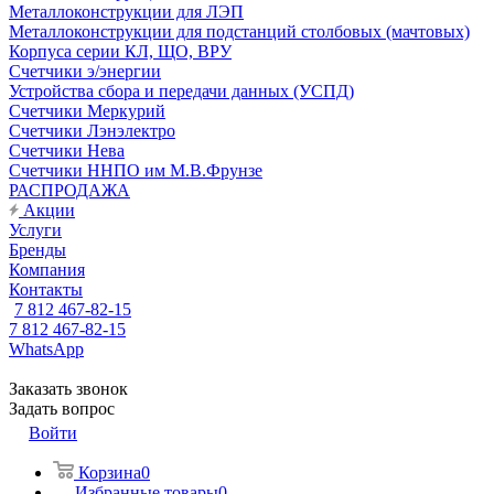
Металлоконструкции для ЛЭП
Металлоконструкции для подстанций столбовых (мачтовых)
Корпуса серии КЛ, ЩО, ВРУ
Счетчики э/энергии
Устройства сбора и передачи данных (УСПД)
Счетчики Меркурий
Счетчики Лэнэлектро
Счетчики Нева
Счетчики ННПО им М.В.Фрунзе
РАСПРОДАЖА
Акции
Услуги
Бренды
Компания
Контакты
7 812 467-82-15
7 812 467-82-15
WhatsApp
Заказать звонок
Задать вопрос
Войти
Корзина
0
Избранные товары
0