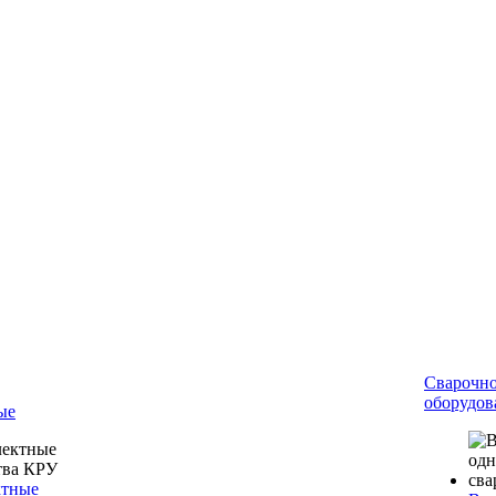
Сварочн
оборудов
ые
ктные