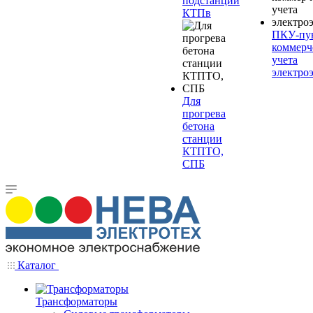
подстанции
КТПв
ПКУ-пу
коммерч
учета
электро
Для
прогрева
бетона
станции
КТПТО,
СПБ
Каталог
Трансформаторы