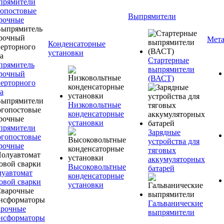
прямители
опостовые
Выпрямители
рочные
Мета
Конденсаторные
установки
Стартерные
прямитель
выпрямители
рочный
(ВАСТ)
ерторного
а
Низковольтные
конденсаторные
установки
прямители
Зарядные
гопостовые
устройства для
рочные
тяговых
аккумуляторных
Высоковольтные
батарей
уавтомат
конденсаторные
овой сварки
установки
Гальванические
арочные
выпрямители
нсформаторы