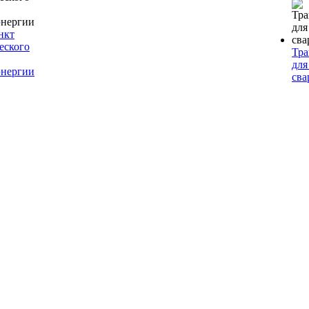
нкт
еского
Тр
для
энергии
сва