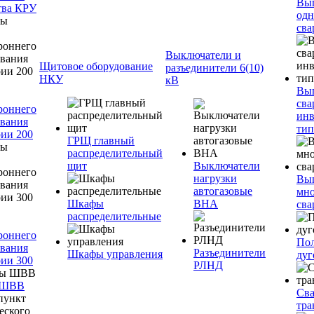
Вы
тва КРУ
одн
сва
Выключатели и
Щитовое оборудование
разъединители 6(10)
НКУ
кВ
Вы
сва
роннего
инв
вания
тип
ии 200
ГРЩ главный
распределительный
щит
Выключатели
нагрузки
Вы
автогазовые
мно
Шкафы
ВНА
сва
распределительные
роннего
Пол
вания
Разъединители
Шкафы управления
дуг
ии 300
РЛНД
 ШВВ
Св
тра