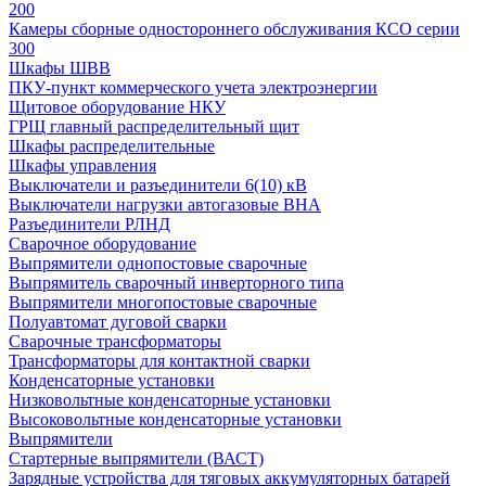
200
Камеры сборные одностороннего обслуживания КСО серии
300
Шкафы ШВВ
ПКУ-пункт коммерческого учета электроэнергии
Щитовое оборудование НКУ
ГРЩ главный распределительный щит
Шкафы распределительные
Шкафы управления
Выключатели и разъединители 6(10) кВ
Выключатели нагрузки автогазовые ВНА
Разъединители РЛНД
Сварочное оборудование
Выпрямители однопостовые сварочные
Выпрямитель сварочный инверторного типа
Выпрямители многопостовые сварочные
Полуавтомат дуговой сварки
Сварочные трансформаторы
Трансформаторы для контактной сварки
Конденсаторные установки
Низковольтные конденсаторные установки
Высоковольтные конденсаторные установки
Выпрямители
Стартерные выпрямители (ВАСТ)
Зарядные устройства для тяговых аккумуляторных батарей