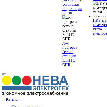
Внутренней
установки
подстанции
КТПв
ПКУ-пу
коммерч
учета
электро
Для
прогрева
бетона
станции
КТПТО,
СПБ
Каталог