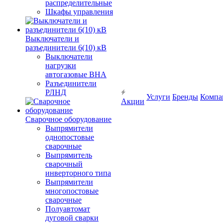
распределительные
Шкафы управления
Выключатели и
разъединители 6(10) кВ
Выключатели
нагрузки
автогазовые ВНА
Разъединители
РЛНД
Услуги
Бренды
Компа
Акции
Сварочное оборудование
Выпрямители
однопостовые
сварочные
Выпрямитель
сварочный
инверторного типа
Выпрямители
многопостовые
сварочные
Полуавтомат
дуговой сварки