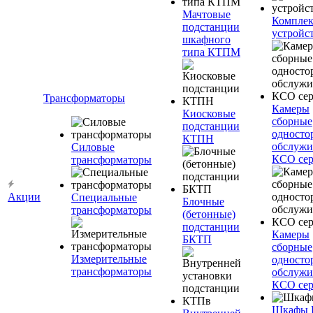
Мачтовые
Компле
подстанции
устройс
шкафного
типа КТПМ
Трансформаторы
Камеры
Киосковые
сборные
подстанции
односто
КТПН
обслужи
Силовые
КСО сер
трансформаторы
Акции
Специальные
Блочные
трансформаторы
(бетонные)
подстанции
Камеры
БКТП
сборные
Измерительные
односто
трансформаторы
обслужи
КСО сер
Шкафы