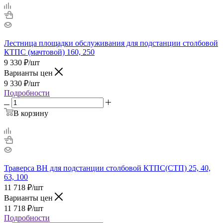
Лестница площадки обслуживания для подстанции столбовой
КТПС (мачтовой) 160, 250
9 330
₽
/шт
Варианты цен
9 330
₽
/шт
Подробности
В корзину
Траверса ВН для подстанции столбовой КТПС(СТП) 25, 40,
63, 100
11 718
₽
/шт
Варианты цен
11 718
₽
/шт
Подробности