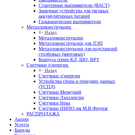
Стартерные выпрямители (ВАСТ)
Зарядные устройства для тяговых
аккумуляторных батарей
Гальванические выпрямители
Металлоконструкции
Назад
Металлоконструкции
Металлоконструкции для ЛЭП
Металлоконструкции для подстанций
столбовых (мачтовых)
Корпуса серии КЛ, ЩО, ВРУ
Счетчики э/энергии
Назад
Счетчики э/энергии
Устройства сбора и передачи данных
(УСПД)
Счетчики Меркурий
Счетчики Лэнэлектро
Счетчики Нева
Счетчики ННПО им М.В.Фрунзе
РАСПРОДАЖА
Акции
Услуги
Бренды