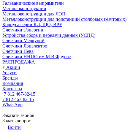
Гальванические выпрямители
Металлоконструкции
Металлоконструкции для ЛЭП
Металлоконструкции для подстанций столбовых (мачтовых)
Корпуса серии КЛ, ЩО, ВРУ
Счетчики э/энергии
Устройства сбора и передачи данных (УСПД)
Счетчики Меркурий
Счетчики Лэнэлектро
Счетчики Нева
Счетчики ННПО им М.В.Фрунзе
РАСПРОДАЖА
Акции
Услуги
Бренды
Компания
Контакты
7 812 467-82-15
7 812 467-82-15
WhatsApp
Заказать звонок
Задать вопрос
Войти