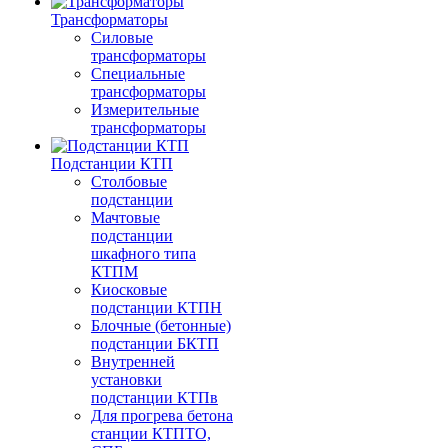
Трансформаторы
Силовые
трансформаторы
Специальные
трансформаторы
Измерительные
трансформаторы
Подстанции КТП
Столбовые
подстанции
Мачтовые
подстанции
шкафного типа
КТПМ
Киосковые
подстанции КТПН
Блочные (бетонные)
подстанции БКТП
Внутренней
установки
подстанции КТПв
Для прогрева бетона
станции КТПТО,