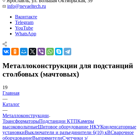
Ярославль, ул. Большая Октябрьская, 39
info@nevaeltech.ru
Вконтакте
Telegram
YouTube
WhatsApp
Металлоконструкции для подстанций
столбовых (мачтовых)
19
Главная
—
Каталог
—
Металлоконструкции
Трансформаторы
Подстанции КТП
Камеры
высоковольтные
Щитовое оборудование НКУ
Конденсаторные
установки
Выключатели и разъединители 6(10) кВ
Сварочное
оборудование
Выпрямители
Счетчики э/