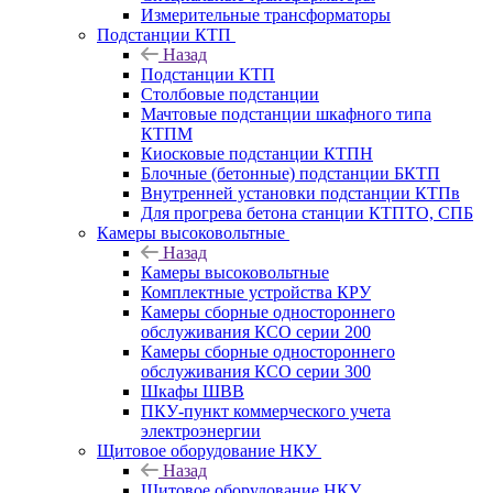
Измерительные трансформаторы
Подстанции КТП
Назад
Подстанции КТП
Столбовые подстанции
Мачтовые подстанции шкафного типа
КТПМ
Киосковые подстанции КТПН
Блочные (бетонные) подстанции БКТП
Внутренней установки подстанции КТПв
Для прогрева бетона станции КТПТО, СПБ
Камеры высоковольтные
Назад
Камеры высоковольтные
Комплектные устройства КРУ
Камеры сборные одностороннего
обслуживания КСО серии 200
Камеры сборные одностороннего
обслуживания КСО серии 300
Шкафы ШВВ
ПКУ-пункт коммерческого учета
электроэнергии
Щитовое оборудование НКУ
Назад
Щитовое оборудование НКУ