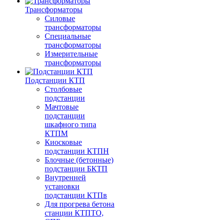
Трансформаторы
Силовые
трансформаторы
Специальные
трансформаторы
Измерительные
трансформаторы
Подстанции КТП
Столбовые
подстанции
Мачтовые
подстанции
шкафного типа
КТПМ
Киосковые
подстанции КТПН
Блочные (бетонные)
подстанции БКТП
Внутренней
установки
подстанции КТПв
Для прогрева бетона
станции КТПТО,