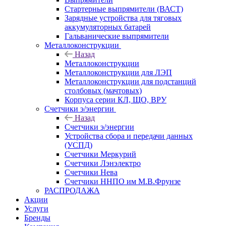
Стартерные выпрямители (ВАСТ)
Зарядные устройства для тяговых
аккумуляторных батарей
Гальванические выпрямители
Металлоконструкции
Назад
Металлоконструкции
Металлоконструкции для ЛЭП
Металлоконструкции для подстанций
столбовых (мачтовых)
Корпуса серии КЛ, ЩО, ВРУ
Счетчики э/энергии
Назад
Счетчики э/энергии
Устройства сбора и передачи данных
(УСПД)
Счетчики Меркурий
Счетчики Лэнэлектро
Счетчики Нева
Счетчики ННПО им М.В.Фрунзе
РАСПРОДАЖА
Акции
Услуги
Бренды