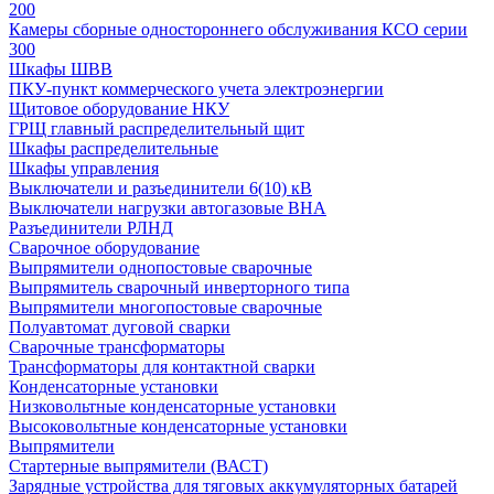
200
Камеры сборные одностороннего обслуживания КСО серии
300
Шкафы ШВВ
ПКУ-пункт коммерческого учета электроэнергии
Щитовое оборудование НКУ
ГРЩ главный распределительный щит
Шкафы распределительные
Шкафы управления
Выключатели и разъединители 6(10) кВ
Выключатели нагрузки автогазовые ВНА
Разъединители РЛНД
Сварочное оборудование
Выпрямители однопостовые сварочные
Выпрямитель сварочный инверторного типа
Выпрямители многопостовые сварочные
Полуавтомат дуговой сварки
Сварочные трансформаторы
Трансформаторы для контактной сварки
Конденсаторные установки
Низковольтные конденсаторные установки
Высоковольтные конденсаторные установки
Выпрямители
Стартерные выпрямители (ВАСТ)
Зарядные устройства для тяговых аккумуляторных батарей