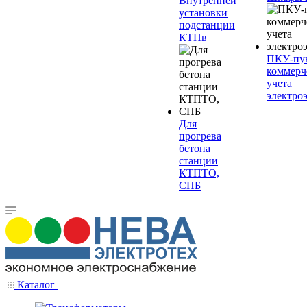
Внутренней
установки
подстанции
КТПв
ПКУ-пу
коммерч
учета
электро
Для
прогрева
бетона
станции
КТПТО,
СПБ
Каталог