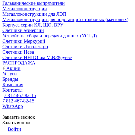
Гальванические выпрямители
Металлоконструкции
Металлоконструкции для ЛЭП
Металлоконструкции для подстанций столбовых (мачтовых)
Корпуса серии КЛ, ЩО, ВРУ
Счетчики э/энергии
Устройства сбора и передачи данных (УСПД)
Счетчики Меркурий
Счетчики Лэнэлектро
Счетчики Нева
Счетчики ННПО им М.В.Фрунзе
РАСПРОДАЖА
Акции
Услуги
Бренды
Компания
Контакты
7 812 467-82-15
7 812 467-82-15
WhatsApp
Заказать звонок
Задать вопрос
Войти