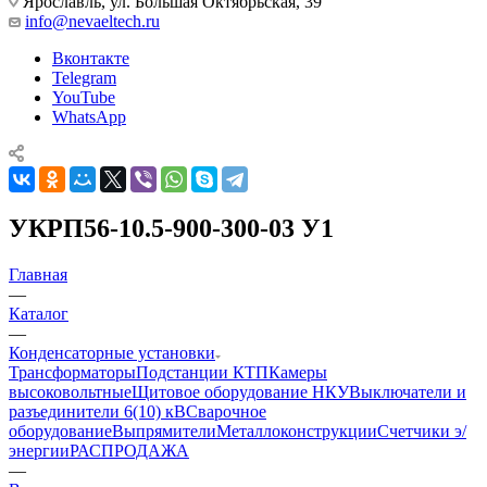
Ярославль, ул. Большая Октябрьская, 39
info@nevaeltech.ru
Вконтакте
Telegram
YouTube
WhatsApp
УКРП56-10.5-900-300-03 У1
Главная
—
Каталог
—
Конденсаторные установки
Трансформаторы
Подстанции КТП
Камеры
высоковольтные
Щитовое оборудование НКУ
Выключатели и
разъединители 6(10) кВ
Сварочное
оборудование
Выпрямители
Металлоконструкции
Счетчики э/
энергии
РАСПРОДАЖА
—