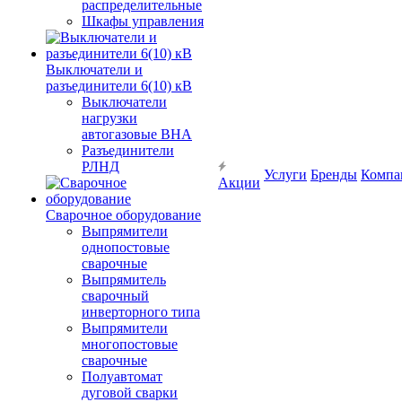
распределительные
Шкафы управления
Выключатели и
разъединители 6(10) кВ
Выключатели
нагрузки
автогазовые ВНА
Разъединители
РЛНД
Услуги
Бренды
Компа
Акции
Сварочное оборудование
Выпрямители
однопостовые
сварочные
Выпрямитель
сварочный
инверторного типа
Выпрямители
многопостовые
сварочные
Полуавтомат
дуговой сварки