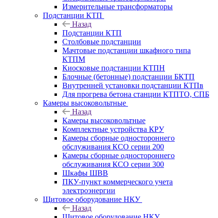
Измерительные трансформаторы
Подстанции КТП
Назад
Подстанции КТП
Столбовые подстанции
Мачтовые подстанции шкафного типа
КТПМ
Киосковые подстанции КТПН
Блочные (бетонные) подстанции БКТП
Внутренней установки подстанции КТПв
Для прогрева бетона станции КТПТО, СПБ
Камеры высоковольтные
Назад
Камеры высоковольтные
Комплектные устройства КРУ
Камеры сборные одностороннего
обслуживания КСО серии 200
Камеры сборные одностороннего
обслуживания КСО серии 300
Шкафы ШВВ
ПКУ-пункт коммерческого учета
электроэнергии
Щитовое оборудование НКУ
Назад
Щитовое оборудование НКУ