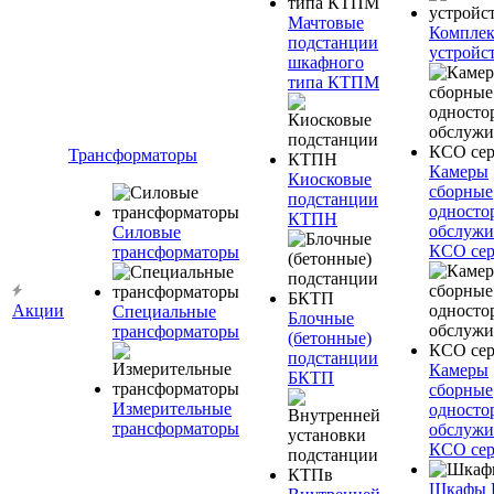
Мачтовые
Компле
подстанции
устройс
шкафного
типа КТПМ
Трансформаторы
Камеры
Киосковые
сборные
подстанции
односто
КТПН
обслужи
Силовые
КСО сер
трансформаторы
Акции
Специальные
Блочные
трансформаторы
(бетонные)
подстанции
Камеры
БКТП
сборные
Измерительные
односто
трансформаторы
обслужи
КСО сер
Шкафы